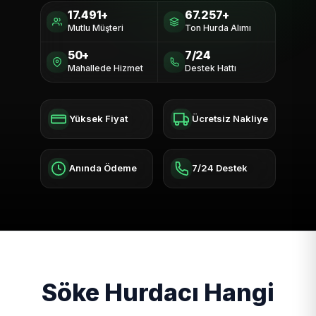
17.491+
67.257+
Mutlu Müşteri
Ton Hurda Alımı
50+
7/24
Mahallede Hizmet
Destek Hattı
Yüksek Fiyat
Ücretsiz Nakliye
Anında Ödeme
7/24 Destek
Söke Hurdacı Hangi