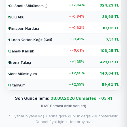
+2,34%
324,23 TL
Su Saati (Sökülmemiş)
-0,84%
36,68 TL
Sulu Akü
-0,63%
10,02 TL
Pimapen Hurdası
+1,41%
7,51 TL
Hurda Karton Kağıt (Koli)
-0,61%
108,25 TL
Zamak Karışık
+1,35%
421,07 TL
Bronz Talaşı
+2,59%
140,64 TL
Jant Alüminyum
+2,55%
59,60 TL
Titanyum
Son Güncelleme:
08.08.2026 Cumartesi - 03:41
(LME Borsası Anlık Verileri)
* Fiyatlar piyasa koşullarına göre günlük değişiklik gösterebilir.
Güncel fiyat için lütfen arayınız.