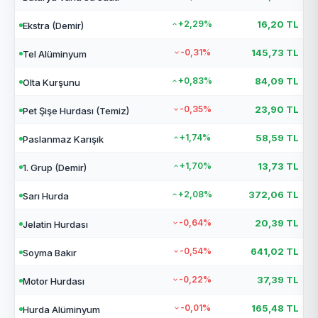
+2,29%
16,20 TL
Ekstra (Demir)
-0,31%
145,73 TL
Tel Alüminyum
+0,83%
84,09 TL
Olta Kurşunu
-0,35%
23,90 TL
Pet Şişe Hurdası (Temiz)
+1,74%
58,59 TL
Paslanmaz Karışık
+1,70%
13,73 TL
1. Grup (Demir)
+2,08%
372,06 TL
Sarı Hurda
-0,64%
20,39 TL
Jelatin Hurdası
-0,54%
641,02 TL
Soyma Bakır
-0,22%
37,39 TL
Motor Hurdası
-0,01%
165,48 TL
Hurda Alüminyum