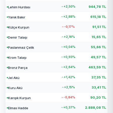
+2,50%
944,78 TL
Lehim Hurdası
+2,88%
615,18 TL
Yanık Bakır
-0,17%
91,51 TL
Külçe Kurşun
+2,16%
15,65 TL
Demir Talaşı
+0,04%
55,66 TL
Paslanmaz Çelik
+0,93%
49,57 TL
Krom Talaşı
+2,64%
463,59 TL
Bronz Parça
+1,42%
37,35 TL
Jel Akü
+2,15%
33,41 TL
Kuru Akü
-0,84%
90,20 TL
Karışık Kurşun
+0,37%
2.888,08 TL
Elmas Hadde