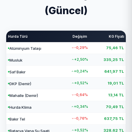
(Güncel)
Hurda Türü
Değişim
KG Fiyatı
-0,29%
75,46 TL
Alüminyum Talaşı
+2,50%
335,25 TL
Musluk
+0,24%
641,97 TL
Saf Bakır
+0,52%
19,01 TL
DKP (Demir)
-0,64%
13,14 TL
Mahalle (Demir)
+0,34%
70,49 TL
Hurda Klima
-0,76%
637,75 TL
Bakır Tel
+0,52%
328,62 TL
Batarya Vana Su Saati