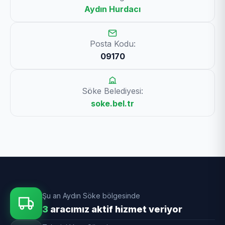
Aydın Hurdacı
Posta Kodu:
09170
Söke Belediyesi:
soke.bel.tr
Şu an Aydın Söke bölgesinde
3
aracımız aktif hizmet veriyor