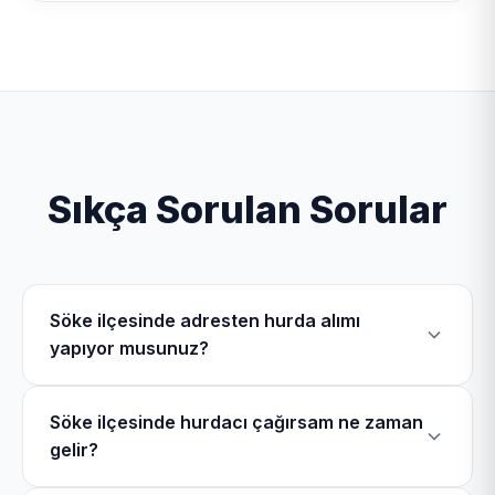
Sıkça Sorulan Sorular
Söke ilçesinde adresten hurda alımı
yapıyor musunuz?
Evet, Söke Hurdacı olarak Söke ilçesinde Yeşilköy
Söke ilçesinde hurdacı çağırsam ne zaman
Mahallesi, Çavdar Mahallesi, Ağaçlı Mahallesi,
gelir?
Gölbent Mahallesi dahil olmak üzere toplam 50
mahallede mobil ekiplerimizle hurdacılık hizmeti